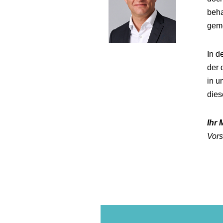
beha
geme
In d
der 
in u
dies
Ihr 
Vors