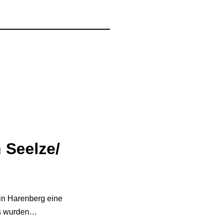
 Seelze/
in Harenberg eine
 Es wurden…