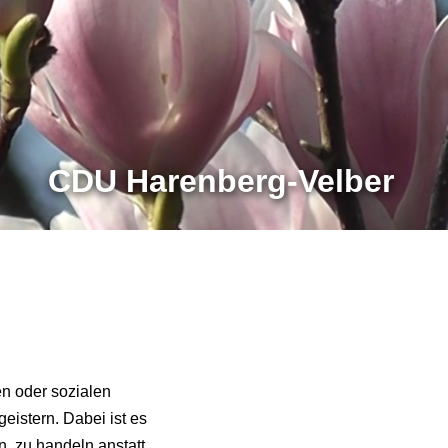
CDU Harenberg-Velber
en oder sozialen
eistern. Dabei ist es
n, zu handeln anstatt